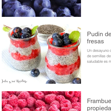
Pudin de
fresas
Un desayuno o merienda muy saludable, un pudin
de semillas d
Frambues
propieda