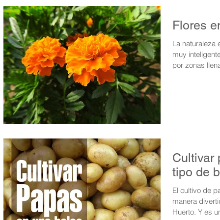
Flores e
La naturaleza 
muy inteligent
por zonas llena
Cultivar
tipo de 
El cultivo de 
manera divertid
Huerto. Y es u