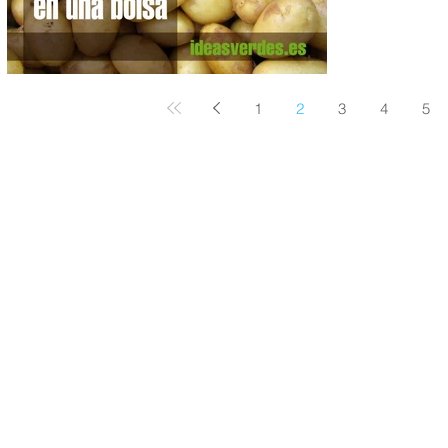
1
2
3
4
5
Nuestros huertos
Cómo llegar
Preguntas frecuentes
Visita los huertos
Aviso legal