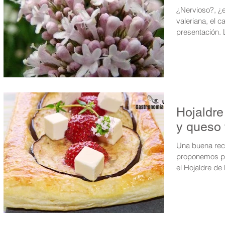
¿Nervioso?, ¿e
valeriana, el 
presentación. L
Hojaldre
y queso 
Una buena rece
proponemos pa
el Hojaldre de 