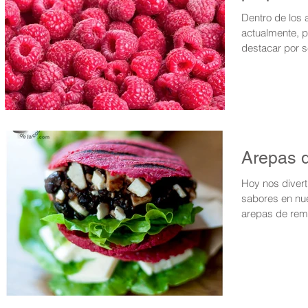
Dentro de los 
actualmente, 
destacar por s
Arepas 
Hoy nos divert
sabores en nue
arepas de remo