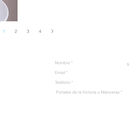
1
2
3
4
CONTACTO
He leído y acepto el avis