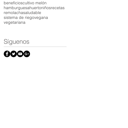
beneficios
cultivo melón
hamburguesa
huerto
niños
recetas
remolacha
saludable
sistema de riego
vegana
vegetariana
Síguenos