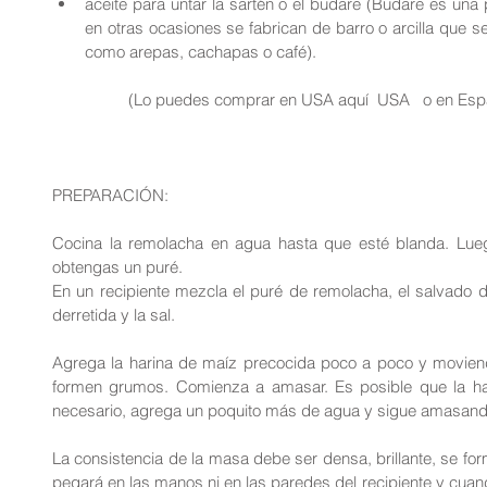
aceite para untar la sartén o el budare (Budare es una 
en otras ocasiones se fabrican de barro o arcilla que se 
como arepas, cachapas o café).
	(Lo puedes comprar en USA aquí  USA   o en Españ
PREPARACIÓN:
Cocina la remolacha en agua hasta que esté blanda. Luego,
obtengas un puré.
En un recipiente mezcla el puré de remolacha, el salvado de t
derretida y la sal.
Agrega la harina de maíz precocida poco a poco y movien
formen grumos. Comienza a amasar. Es posible que la hari
necesario, agrega un poquito más de agua y sigue amasand
La consistencia de la masa debe ser densa, brillante, se fo
pegará en las manos ni en las paredes del recipiente y cuan