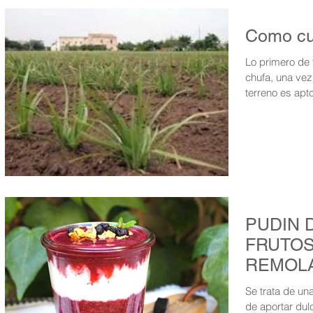
Como cul
Lo primero de 
chufa, una vez
terreno es apto
PUDIN 
FRUTOS
REMOL
Se trata de un
de aportar dul