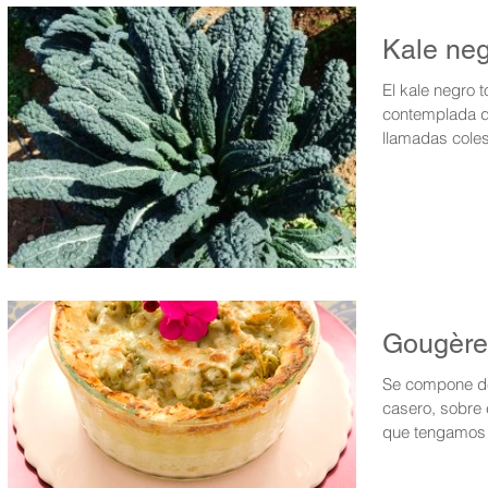
Kale neg
El kale negro 
contemplada de
llamadas coles
Gougère
Se compone de
casero, sobre e
que tengamos 