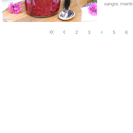
sangre, mientr
2
3
4
5
6
Nuestros huertos
Cómo llegar
Preguntas frecuentes
Visita los huertos
Aviso legal