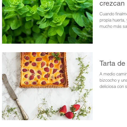
crezcan
Cuando finalm
propia huerta,
mucho más salu
Tarta de
A medio camin
bizcocho y una 
deliciosa con s