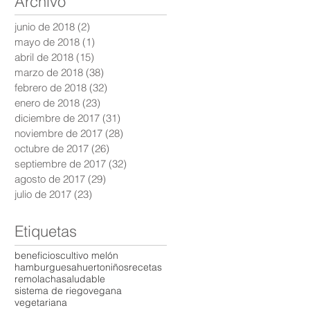
Archivo
junio de 2018
(2)
2 entradas
mayo de 2018
(1)
1 entrada
abril de 2018
(15)
15 entradas
marzo de 2018
(38)
38 entradas
febrero de 2018
(32)
32 entradas
enero de 2018
(23)
23 entradas
diciembre de 2017
(31)
31 entradas
noviembre de 2017
(28)
28 entradas
octubre de 2017
(26)
26 entradas
septiembre de 2017
(32)
32 entradas
agosto de 2017
(29)
29 entradas
julio de 2017
(23)
23 entradas
Etiquetas
beneficios
cultivo melón
hamburguesa
huerto
niños
recetas
remolacha
saludable
sistema de riego
vegana
vegetariana