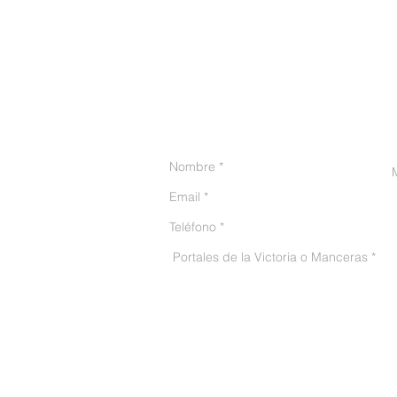
CONTACTO
He leído y acepto el avis
© 2016 Püro Huerto - Todos los derechos reservados