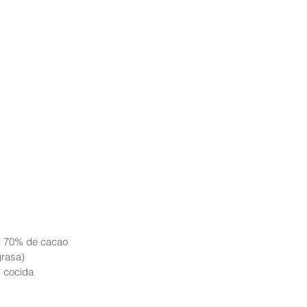
l 70% de cacao  
rasa)  
 cocida  