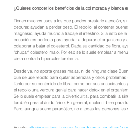
¿Quieres conocer los beneficios de la col morada y blanca 
Tienen muchos usos a los que puedes prestarle atención, s
depurar, ayudan a perder peso. El repollo, al contener buena
magnesio, ayuda mucho a trabaje el intestino. Si a esto se l
ecuación es perfecta para ayudar a depurar el organismo y
colaborar a bajar el colesterol. Dada su cantidad de fibra, 
"chupar" colesterol malo. Por eso se lo suele emplear a menu
dieta contra la hipercolesterolemia. 
Desde ya, no aporta grasas malas, ni de ninguna clase.Buen
que se use repollo para quitar asperezas y otros problemas de
Tanto por su contenido de fibra, como por sus antioxidantes
el repollo una verdura genial para hacer detox en el organi
Se lo suele emplear para la diverticulitis, para combatir la si
también para el ácido úrico. En general, suelen ir bien para t
Pero, aunque suene paradójico, no a todas las personas les 
Fuente: 
http://www.innatia.com/s/c-verduras-y-hortalizas/a-p