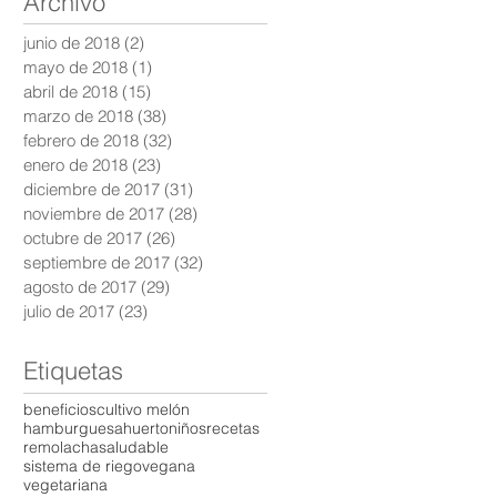
Archivo
junio de 2018
(2)
2 entradas
mayo de 2018
(1)
1 entrada
abril de 2018
(15)
15 entradas
marzo de 2018
(38)
38 entradas
febrero de 2018
(32)
32 entradas
enero de 2018
(23)
23 entradas
diciembre de 2017
(31)
31 entradas
noviembre de 2017
(28)
28 entradas
octubre de 2017
(26)
26 entradas
septiembre de 2017
(32)
32 entradas
agosto de 2017
(29)
29 entradas
julio de 2017
(23)
23 entradas
Etiquetas
beneficios
cultivo melón
hamburguesa
huerto
niños
recetas
remolacha
saludable
sistema de riego
vegana
vegetariana