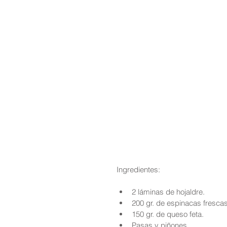
Ingredientes:
2 láminas de hojaldre.  
200 gr. de espinacas frescas
150 gr. de queso feta.  
Pasas y piñones.  