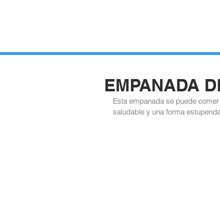
HUERTOS
HORTELANOS
BLOG
CONTACTO
EMPANADA D
Esta empanada se puede comer c
saludable y una forma estupend