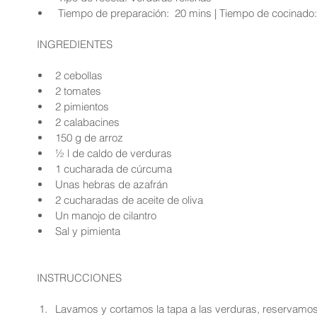
 Tiempo de preparación:  20 mins | Tiempo de cocinado: 
 INGREDIENTES
2 cebollas  
2 tomates  
2 pimientos  
2 calabacines  
150 g de arroz  
½ l de caldo de verduras  
1 cucharada de cúrcuma  
Unas hebras de azafrán  
2 cucharadas de aceite de oliva  
Un manojo de cilantro  
Sal y pimienta 
 INSTRUCCIONES
Lavamos y cortamos la tapa a las verduras, reservamos