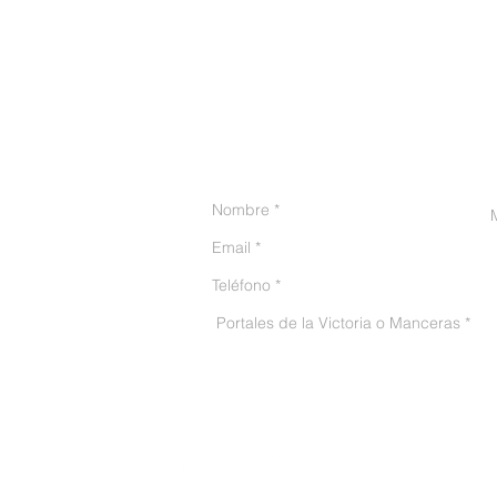
CONTACTO
He leído y acepto el avis
© 2016 Püro Huerto - Todos los derechos reservados