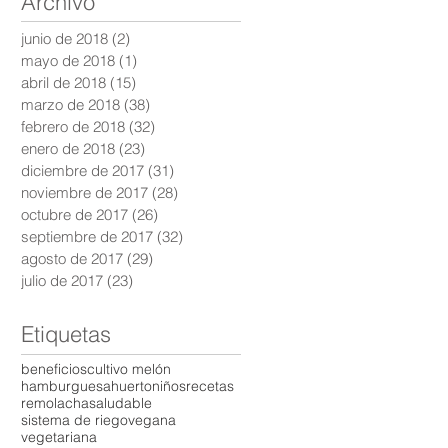
Archivo
junio de 2018
(2)
2 entradas
mayo de 2018
(1)
1 entrada
abril de 2018
(15)
15 entradas
marzo de 2018
(38)
38 entradas
febrero de 2018
(32)
32 entradas
enero de 2018
(23)
23 entradas
diciembre de 2017
(31)
31 entradas
noviembre de 2017
(28)
28 entradas
octubre de 2017
(26)
26 entradas
septiembre de 2017
(32)
32 entradas
agosto de 2017
(29)
29 entradas
julio de 2017
(23)
23 entradas
Etiquetas
beneficios
cultivo melón
hamburguesa
huerto
niños
recetas
remolacha
saludable
sistema de riego
vegana
vegetariana