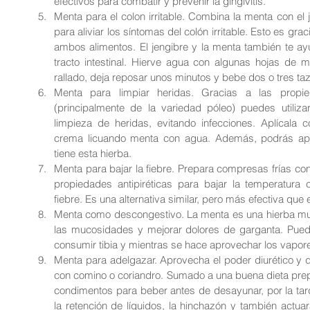
efectivos para combatir y prevenir la gingivitis.  
Menta para el colon irritable. Combina la menta con el 
para aliviar los síntomas del colón irritable. Esto es gra
ambos alimentos. El jengibre y la menta también te ayud
tracto intestinal. Hierve agua con algunas hojas de 
rallado, deja reposar unos minutos y bebe dos o tres taza
Menta para limpiar heridas. Gracias a las propie
(principalmente de la variedad póleo) puedes utilizar
limpieza de heridas, evitando infecciones. Aplícal
crema licuando menta con agua. Además, podrás apro
tiene esta hierba.  
Menta para bajar la fiebre. Prepara compresas frías con
propiedades antipiréticas para bajar la temperatura 
fiebre. Es una alternativa similar, pero más efectiva que e
Menta como descongestivo. La menta es una hierba muy 
las mucosidades y mejorar dolores de garganta. Puede
consumir tibia y mientras se hace aprovechar los vapore
Menta para adelgazar. Aprovecha el poder diurético y 
con comino o coriandro. Sumado a una buena dieta prepa
condimentos para beber antes de desayunar, por la tarde
la retención de líquidos, la hinchazón y también actu