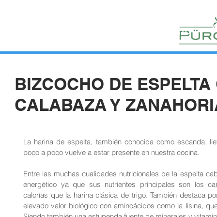
HUERTOS
HORTELANOS
BLOG
CONTACTO
BIZCOCHO DE ESPELTA
CALABAZA Y ZANAHORI
La harina de espelta, también conocida como escanda, lle
poco a poco vuelve a estar presente en nuestra cocina.
Entre las muchas cualidades nutricionales de la espelta cab
energético ya que sus nutrientes principales son los c
calorías que la harina clásica de trigo. También destaca po
elevado valor biológico con aminoácidos como la lisina, qu
Siendo también una estupenda fuente de minerales y vitamin