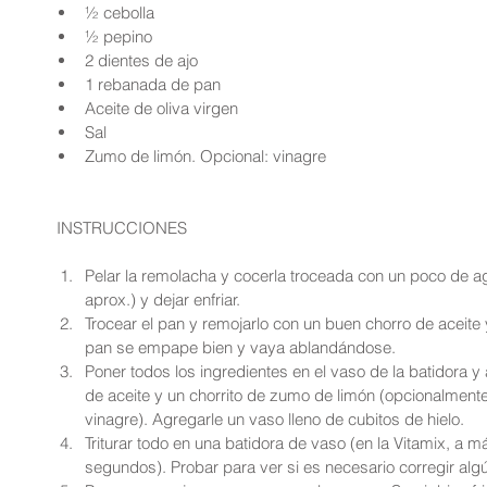
½ cebolla  
½ pepino  
2 dientes de ajo  
1 rebanada de pan  
Aceite de oliva virgen  
Sal  
Zumo de limón. Opcional: vinagre 
 INSTRUCCIONES
Pelar la remolacha y cocerla troceada con un poco de ag
aprox.) y dejar enfriar.  
Trocear el pan y remojarlo con un buen chorro de aceite
pan se empape bien y vaya ablandándose.  
Poner todos los ingredientes en el vaso de la batidora y 
de aceite y un chorrito de zumo de limón (opcionalmente
vinagre). Agregarle un vaso lleno de cubitos de hielo.  
Triturar todo en una batidora de vaso (en la Vitamix, a 
segundos). Probar para ver si es necesario corregir algú