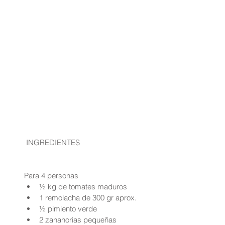
 INGREDIENTES
Para 4 personas 
½ kg de tomates maduros  
1 remolacha de 300 gr aprox.  
½ pimiento verde  
2 zanahorias pequeñas  