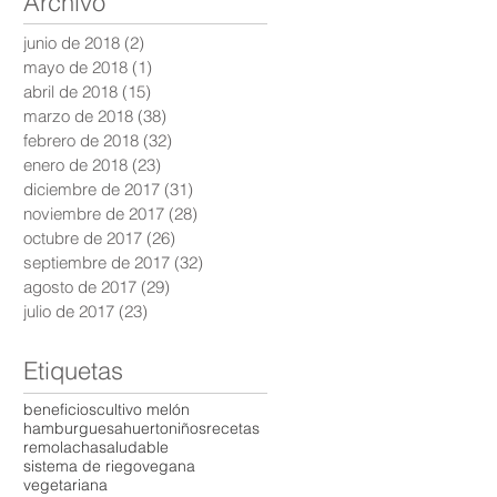
Archivo
junio de 2018
(2)
2 entradas
mayo de 2018
(1)
1 entrada
abril de 2018
(15)
15 entradas
marzo de 2018
(38)
38 entradas
febrero de 2018
(32)
32 entradas
enero de 2018
(23)
23 entradas
diciembre de 2017
(31)
31 entradas
noviembre de 2017
(28)
28 entradas
octubre de 2017
(26)
26 entradas
septiembre de 2017
(32)
32 entradas
agosto de 2017
(29)
29 entradas
julio de 2017
(23)
23 entradas
Etiquetas
beneficios
cultivo melón
hamburguesa
huerto
niños
recetas
remolacha
saludable
sistema de riego
vegana
vegetariana