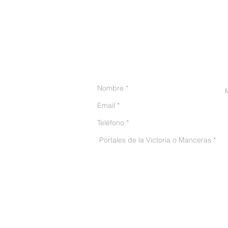
CONTACTO
He leído y acepto el avis
© 2016 Püro Huerto - Todos los derechos reservados