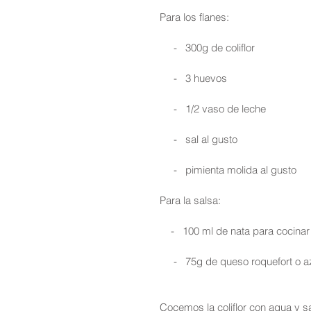
Para los flanes: 
     -   300g de coliflor
     -   3 huevos
     -   1/2 vaso de leche
     -   sal al gusto
     -   pimienta molida al gusto
Para la salsa:
    -   100 ml de nata para cocinar
     -   75g de queso roquefort o
Cocemos la coliflor con agua y sa