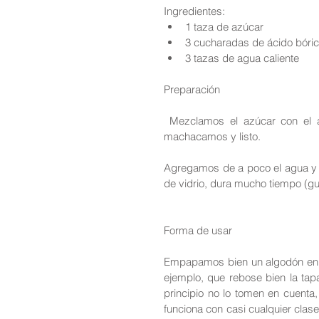
Ingredientes: 
1 taza de azúcar  
3 cucharadas de ácido bóric
3 tazas de agua caliente 
Preparación
 Mezclamos el azúcar con el ácido, normalmente es un polvo, puede ser en tabletas las 
machacamos y listo.
Agregamos de a poco el agua y 
de vidrio, dura mucho tiempo (gu
Forma de usar
Empapamos bien un algodón en la
ejemplo, que rebose bien la tap
principio no lo tomen en cuenta,
funciona con casi cualquier clas