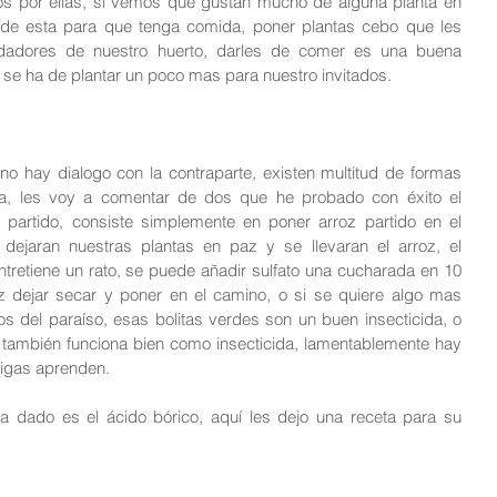
os por ellas, si vemos que gustan mucho de alguna planta en 
s de esta para que tenga comida, poner plantas cebo que les 
dadores de nuestro huerto, darles de comer es una buena 
se ha de plantar un poco mas para nuestro invitados.
 no hay dialogo con la contraparte, existen multitud de formas 
ya, les voy a comentar de dos que he probado con éxito el 
 partido, consiste simplemente en poner arroz partido en el 
ejaran nuestras plantas en paz y se llevaran el arroz, el 
tretiene un rato, se puede añadir sulfato una cucharada en 10 
oz dejar secar y poner en el camino, o si se quiere algo mas 
os del paraíso, esas bolitas verdes son un buen insecticida, o 
 también funciona bien como insecticida, lamentablemente hay 
migas aprenden.
 dado es el ácido bórico, aquí les dejo una receta para su 