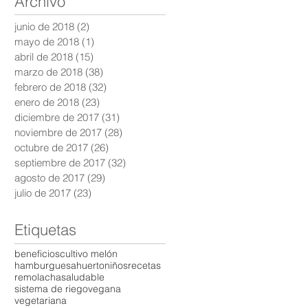
Archivo
junio de 2018
(2)
2 entradas
mayo de 2018
(1)
1 entrada
abril de 2018
(15)
15 entradas
marzo de 2018
(38)
38 entradas
febrero de 2018
(32)
32 entradas
enero de 2018
(23)
23 entradas
diciembre de 2017
(31)
31 entradas
noviembre de 2017
(28)
28 entradas
octubre de 2017
(26)
26 entradas
septiembre de 2017
(32)
32 entradas
agosto de 2017
(29)
29 entradas
julio de 2017
(23)
23 entradas
Etiquetas
beneficios
cultivo melón
hamburguesa
huerto
niños
recetas
remolacha
saludable
sistema de riego
vegana
vegetariana