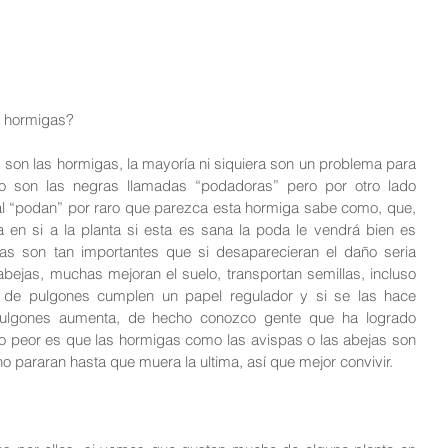
s hormigas?
on las hormigas, la mayoría ni siquiera son un problema para 
lo son las negras llamadas “podadoras” pero por otro lado 
l “podan” por raro que parezca esta hormiga sabe como, que, 
en si a la planta si esta es sana la poda le vendrá bien es 
gas son tan importantes que si desaparecieran el daño seria 
abejas, muchas mejoran el suelo, transportan semillas, incluso 
 de pulgones cumplen un papel regulador y si se las hace 
pulgones aumenta, de hecho conozco gente que ha logrado 
lo peor es que las hormigas como las avispas o las abejas son 
o pararan hasta que muera la ultima, así que mejor convivir.