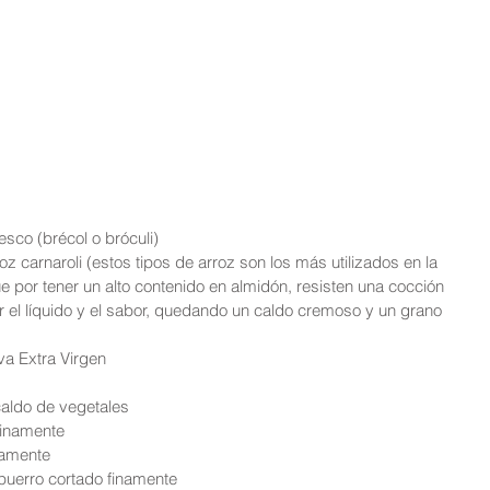
resco (brécol o bróculi)  
roz carnaroli (estos tipos de arroz son los más utilizados en la 
ue por tener un alto contenido en almidón, resisten una cocción 
 el líquido y el sabor, quedando un caldo cremoso y un grano 
va Extra Virgen  
caldo de vegetales  
inamente  
namente  
puerro cortado finamente  