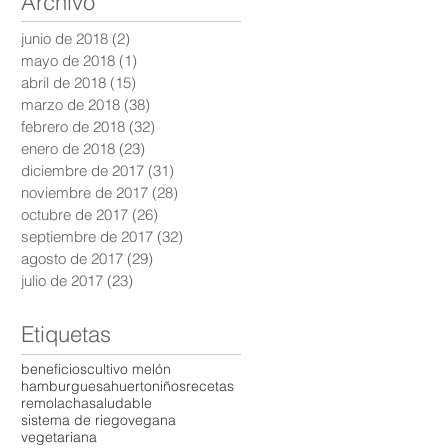
Archivo
junio de 2018
(2)
2 entradas
mayo de 2018
(1)
1 entrada
abril de 2018
(15)
15 entradas
marzo de 2018
(38)
38 entradas
febrero de 2018
(32)
32 entradas
enero de 2018
(23)
23 entradas
diciembre de 2017
(31)
31 entradas
noviembre de 2017
(28)
28 entradas
octubre de 2017
(26)
26 entradas
septiembre de 2017
(32)
32 entradas
agosto de 2017
(29)
29 entradas
julio de 2017
(23)
23 entradas
Etiquetas
beneficios
cultivo melón
hamburguesa
huerto
niños
recetas
remolacha
saludable
sistema de riego
vegana
vegetariana