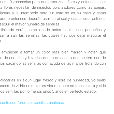
unas 10 zanahorias para que produzcan flores y entonces tener 
s flores necesitan de insectos polarizadores como las abejas, 
antas a la intemperie pero sin este no es su caso y están 
adero entonces deberás usar un pincel y cual abejas polinizar 
onseguir el mayor numero de semillas.
olinizado verán como donde antes había unas pequeñas y 
n a salir las semillas, las cuales hay que dejar madurar el 
a.
s empiecen a tomar un color más bien marrón y noten que 
de cortarlas y llevarlas dentro de casa a que se terminen de 
os sacando las semillas con ayuda de las manos frotando con 
olocarlas en algún lugar fresco y libre de humedad, yo suelo 
cos de vidrio (lo mejor es vidrio oscuro no translucido) y si lo 
s semillas por lo menos unos 5 años en perfecto estado.
uerto.com/producir-semilla-zanahoria/