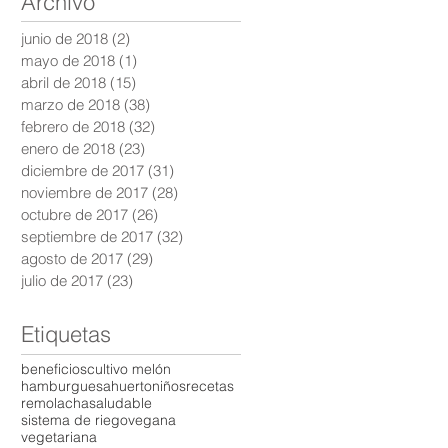
Archivo
junio de 2018
(2)
2 entradas
mayo de 2018
(1)
1 entrada
abril de 2018
(15)
15 entradas
marzo de 2018
(38)
38 entradas
febrero de 2018
(32)
32 entradas
enero de 2018
(23)
23 entradas
diciembre de 2017
(31)
31 entradas
noviembre de 2017
(28)
28 entradas
octubre de 2017
(26)
26 entradas
septiembre de 2017
(32)
32 entradas
agosto de 2017
(29)
29 entradas
julio de 2017
(23)
23 entradas
Etiquetas
beneficios
cultivo melón
hamburguesa
huerto
niños
recetas
remolacha
saludable
sistema de riego
vegana
vegetariana