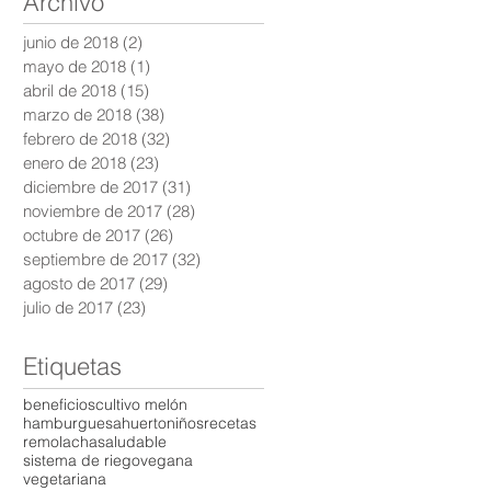
Archivo
junio de 2018
(2)
2 entradas
mayo de 2018
(1)
1 entrada
abril de 2018
(15)
15 entradas
marzo de 2018
(38)
38 entradas
febrero de 2018
(32)
32 entradas
enero de 2018
(23)
23 entradas
diciembre de 2017
(31)
31 entradas
noviembre de 2017
(28)
28 entradas
octubre de 2017
(26)
26 entradas
septiembre de 2017
(32)
32 entradas
agosto de 2017
(29)
29 entradas
julio de 2017
(23)
23 entradas
Etiquetas
beneficios
cultivo melón
hamburguesa
huerto
niños
recetas
remolacha
saludable
sistema de riego
vegana
vegetariana