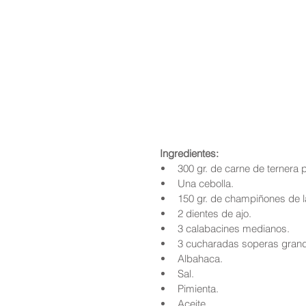
Ingredientes:
300 gr. de carne de ternera p
Una cebolla.  
150 gr. de champiñones de l
2 dientes de ajo.  
3 calabacines medianos.  
3 cucharadas soperas gran
Albahaca.  
Sal.  
Pimienta.  
Aceite.  